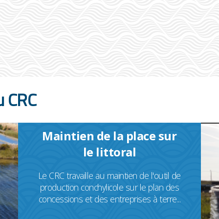
u CRC
Maintien de la place sur
le littoral
Le CRC travaille au maintien de l'outil de
production conchylicole sur le plan des
concessions et des entreprises à terre...