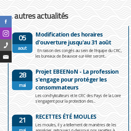
... autres actualités
Modification des horaires
05
d'ouverture jusqu'au 31 août
aout
En raison des congés au sein de l’équipe du CRC,
les bureaux de Beauvoir-sur-Mer seront...
Projet EBEENoN - La profession
28
s'engage pour protéger les
mai
consommateurs
Les conchyliculteurs et le CRC des Pays de la Loire
s'engagent pour la protection des...
RECETTES ÉTÉ MOULES
21
Les moules, il y a tellement de manières de les
mai
apprécier, retrouvez ci-dessous nos recettes à...